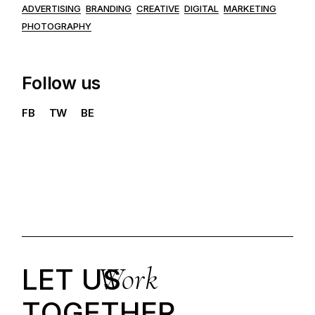
ADVERTISING
BRANDING
CREATIVE
DIGITAL
MARKETING
PHOTOGRAPHY
Follow us
FB
TW
BE
Work
LET US
T
O
G
E
T
H
E
R