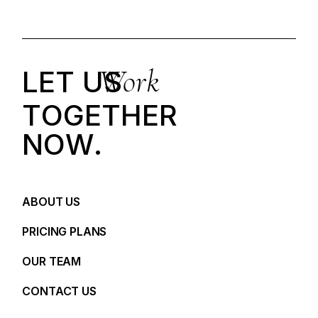
Work
LET US
T
O
G
E
T
H
E
R
N
O
W
.
ABOUT US
PRICING PLANS
OUR TEAM
CONTACT US