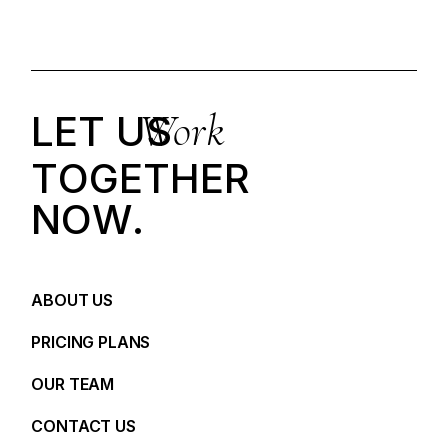
Work
LET US
T
O
G
E
T
H
E
R
N
O
W
.
ABOUT US
PRICING PLANS
OUR TEAM
CONTACT US