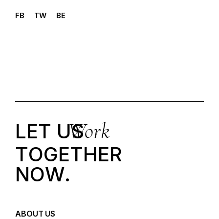
FB
TW
BE
Work
LET US
T
O
G
E
T
H
E
R
N
O
W
.
ABOUT US