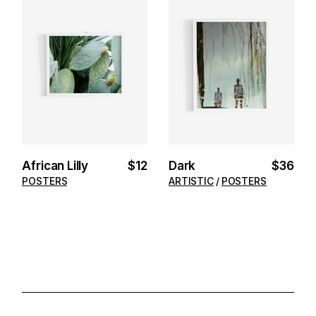
ADD TO
ADD TO
CART
CART
African Lilly
$
12
Dark
$
36
POSTERS
ARTISTIC
POSTERS