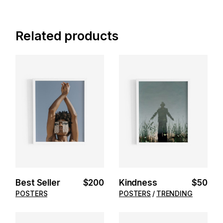
Related products
ADD TO
ADD TO
CART
CART
Best Seller
$
200
Kindness
$
50
POSTERS
POSTERS
TRENDING