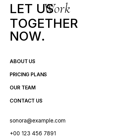
Work
LET US
T
O
G
E
T
H
E
R
N
O
W
.
ABOUT US
PRICING PLANS
OUR TEAM
CONTACT US
sonora@example.com
+00 123 456 7891