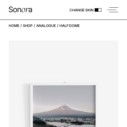
Skip
to
CHANGE SKIN
the
content
HOME
SHOP
ANALOGUE
HALF DOME